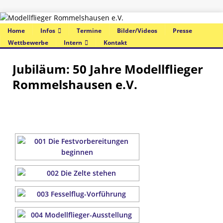
Home
Infos
Termine
Bilder/Videos
Presse
Wettbewerbe
Intern
Kontakt
Jubiläum: 50 Jahre Modellflieger
Rommelshausen e.V.
ZUR SLIDESHOW ...