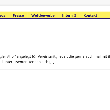
eos
Presse
Wettbewerbe
Intern
Kontakt
r Ahoi“ angelegt für Vereinsmitglieder, die gerne auch mal mit i
nd. Interessenten können sich
[…]