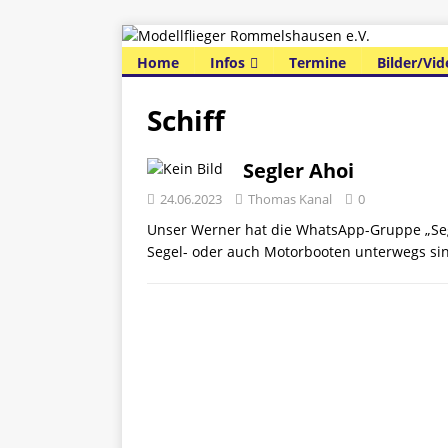
Home
Infos
Termine
Bilder/Vid
Schiff
Segler Ahoi
24.06.2023
Thomas Kanal
0
Unser Werner hat die WhatsApp-Gruppe „Segle
Segel- oder auch Motorbooten unterwegs si