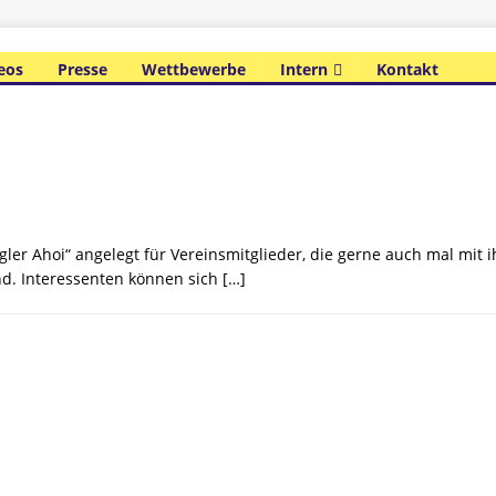
eos
Presse
Wettbewerbe
Intern
Kontakt
r Ahoi“ angelegt für Vereinsmitglieder, die gerne auch mal mit i
nd. Interessenten können sich
[…]